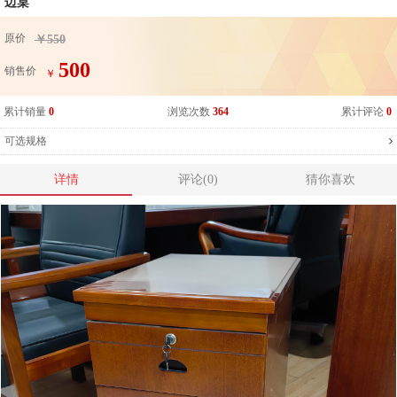
边桌
原价
￥550
500
销售价
￥
累计销量
0
浏览次数
364
累计评论
0
可选规格
详情
评论(0)
猜你喜欢