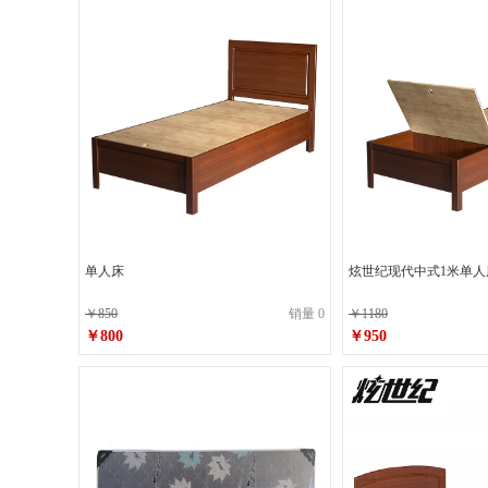
单人床
炫世纪现代中式1米单人
￥850
销量 0
￥1180
￥800
￥950