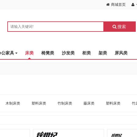
商城首页
搜索
办公家具
床类
椅凳类
沙发类
柜类
架类
屏风类
木制床类
塑料床类
竹制床类
藤床类
塑料床类
竹