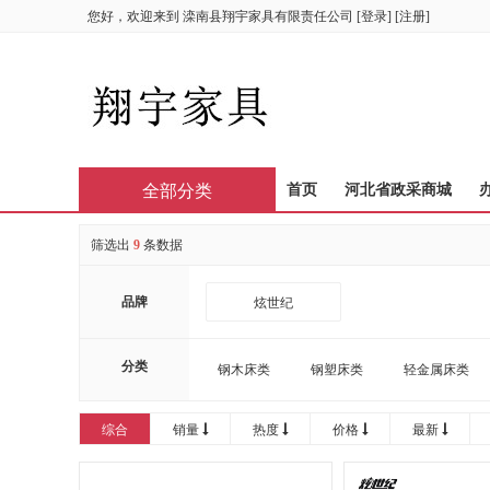
您好，欢迎来到
滦南县翔宇家具有限责任公司
[
登录
] [
注册
]
全部分类
首页
河北省政采商城
筛选出
9
条数据
品牌
炫世纪
分类
钢木床类
钢塑床类
轻金属床类
综合
销量
热度
价格
最新