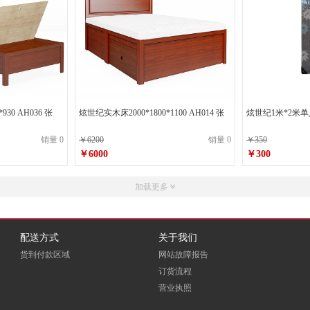
930 AH036 张
炫世纪实木床2000*1800*1100 AH014 张
炫世纪1米*2米
销量 0
￥6200
销量 0
￥350
￥6000
￥300
加载更多
配送方式
关于我们
货到付款区域
网站故障报告
订货流程
营业执照