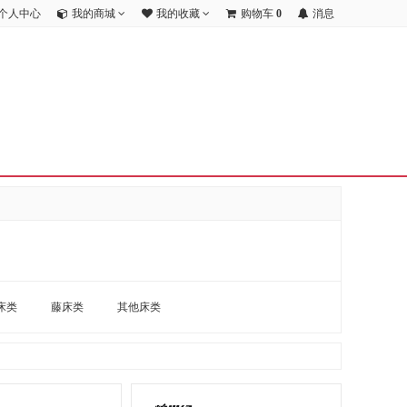
个人中心
我的商城
我的收藏
购物车
0
消息
床类
藤床类
其他床类