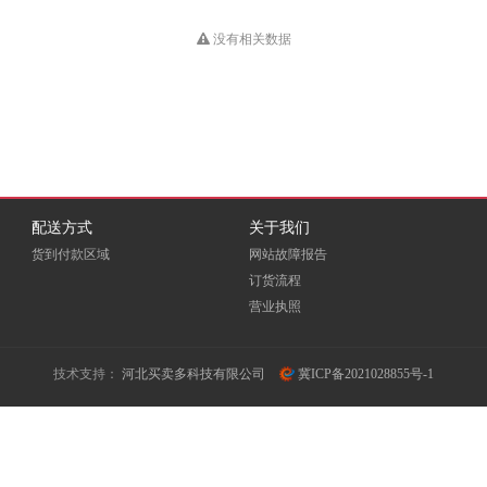
HUB
Dious
DONVIEW
Double A
没有相关数据
EKSI
ELOAM
EMC
Fovatt
FUI
Fujixerox
Goldencis
GREAT WALL
Great Wall 长城
配送方式
关于我们
货到付款区域
网站故障报告
GXIN
H3C
HEWORK
订货流程
营业执照
HORION
HOSEN
HPE
ICSP
INFOCUS
iTeaQ
技术支持：
河北买卖多科技有限公司
冀ICP备2021028855号-1
LIFAair
LMFU
LP
Meidi
MICROTEK
MINDHUB