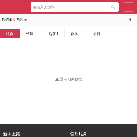
导航
筛选出
0
条数据
综合
销量
热度
价格
最新
没有相关数据
新手上路
售后服务