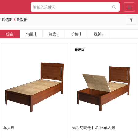
导航
筛选出
8
条数据
综合
销量
热度
价格
最新
单人床
炫世纪现代中式1米单人床