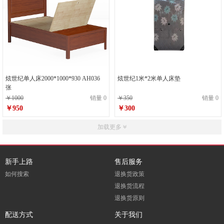
炫世纪单人床2000*1000*930 AH036
炫世纪1米*2米单人床垫
张
￥1000
销量 0
￥350
销量 0
￥950
￥300
加载更多
新手上路
售后服务
如何搜索
退换货政策
退换货流程
退换货原则
配送方式
关于我们