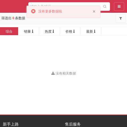
导航
×
没有更多数据啦
筛选出
0
条数据
综合
销量
热度
价格
最新
没有相关数据
新手上路
售后服务