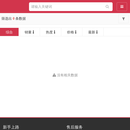
导航
筛选出
0
条数据
综合
销量
热度
价格
最新
没有相关数据
新手上路
售后服务