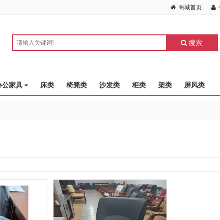
商城首页
搜索
办公家具
床类
椅凳类
沙发类
柜类
架类
屏风类