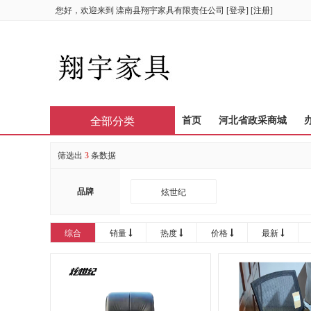
您好，欢迎来到
滦南县翔宇家具有限责任公司
[
登录
] [
注册
]
全部分类
首页
河北省政采商城
筛选出
3
条数据
品牌
炫世纪
综合
销量
热度
价格
最新