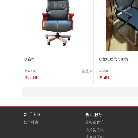
班台椅
炫世纪现代弓形椅
￥4000
销量 0
￥650
￥3500
￥500
新手上路
售后服务
如何搜索
退换货政策
退换货流程
退换货原则