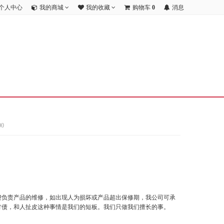
个人中心
我的商城
我的收藏
购物车
0
消息
0
费负责产品的维修，如出现人为损坏或产品超出保修期，我公司可承
讨债，和人扯皮这种事情是我们的短板。我们只做我们擅长的事。