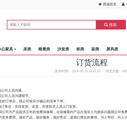
商城首页
搜索
办公家具
床类
椅凳类
沙发类
柜类
架类
屏风类
订货流程
发布时间：2018-08-14 14:45:10
浏览次数：409
我公司人员沟通。
与我公司人员沟通细节。
下达的订单后，我公司按买方确认的清单下单。
货物订单后，安排发货、送货，并派技术人员上门安装。
后，我公司为产品提供五年的免费保修期，在保修期内产品出现非人为损坏问题我公司免
的劳务费用。做好产品，做好服务，做好售后，是我们擅长的事情。与人争吵，向人