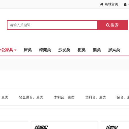
商城首页
搜索
办公家具
床类
椅凳类
沙发类
柜类
架类
屏风类
、桌类
轻金属台、桌类
木制台、桌类
塑料台、桌类
藤台、