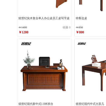
炫世纪实木复合单人办公桌员工桌写字桌
待客边桌
￥1400
销量 0
￥850
￥1200
￥800
炫世纪现代新中式1.8米班台
炫世纪现代中式大茶几