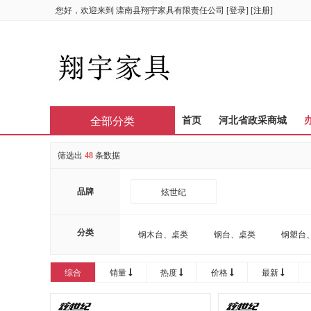
您好，欢迎来到
滦南县翔宇家具有限责任公司
[
登录
] [
注册
]
全部分类
首页
河北省政采商城
筛选出
48
条数据
品牌
炫世纪
分类
钢木台、桌类
钢台、桌类
钢塑台
综合
销量
热度
价格
最新