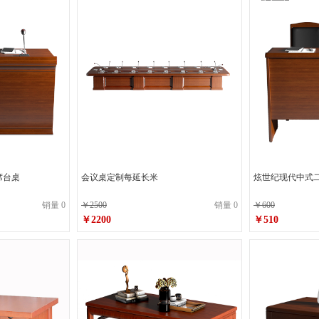
席台桌
会议桌定制每延长米
炫世纪现代中式
销量 0
￥2500
销量 0
￥600
￥2200
￥510