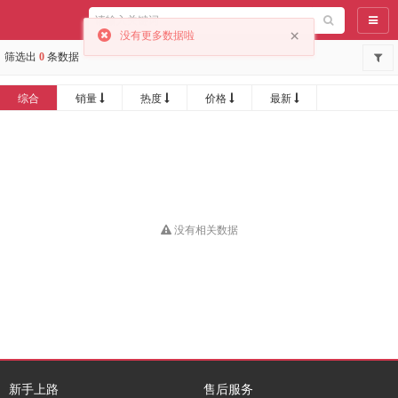
导航
×
没有更多数据啦
筛选出
0
条数据
综合
销量
热度
价格
最新
没有相关数据
新手上路
售后服务