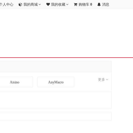
个人中心
我的商城
我的收藏
购物车
0
消息
更多
Aisino
AnyMacro
BD
BDCOM
CI
CimFAX
DA TANG
Danacoid