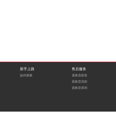
DBAPPSECURITY
deepin
EDUOFFICE
eFound
E人E本
FITOUCH
GCHV
GODEYE
Greenwear
GREVOL
新手上路
售后服务
HOOPOE
HOREN
如何搜索
退换货政策
退换货流程
Huanghe
退换货原则
ICARTRIDGE
LEADCOM
LEXY
macrosan
maxhub