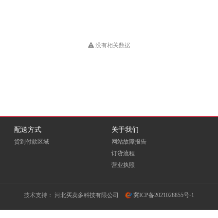
HUB
Dious
DONVIEW
Double A
EKSI
ELOAM
EMC
没有相关数据
Fovatt
FUI
Fujixerox
Goldencis
GREAT WALL
Great Wall 长城
GXIN
H3C
HEWORK
配送方式
关于我们
HORION
HOSEN
HPE
货到付款区域
网站故障报告
订货流程
ICSP
INFOCUS
营业执照
iTeaQ
LIFAair
LMFU
LP
技术支持：
河北买卖多科技有限公司
冀ICP备2021028855号-1
Meidi
MICROTEK
MINDHUB