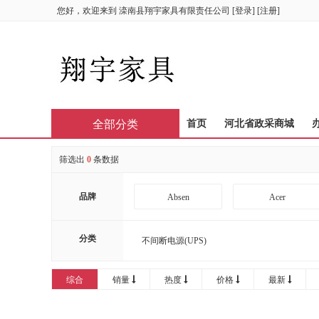
您好，欢迎来到
滦南县翔宇家具有限责任公司
[
登录
] [
注册
]
全部分类
首页
河北省政采商城
筛选出
0
条数据
品牌
Absen
Acer
AOC
APHRODITE
分类
不间断电源(UPS)
Bintran
BJB
综合
销量
热度
价格
最新
CIRIC
CISCO