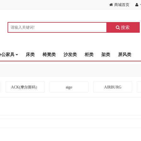
商城首页
搜索
办公家具
床类
椅凳类
沙发类
柜类
架类
屏风类
ACK(摩尔斯码）
aigo
AIRBURG
ARRIVEBOARD
A度
BANGDA
BLACKSHIELDS
BOTC
BOXLIGHT
CKZN
CUBESPACE DESIGN
CZUR